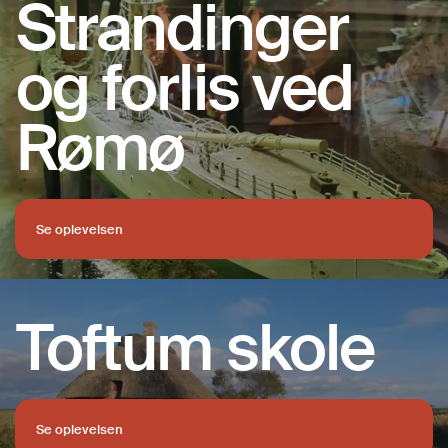
Kommandørgå
Strandinger
Se oplevelsen
Se oplevelsen
og forlis ved
Se oplevelsen
Se oplevelsen
Rømø
Se oplevelsen
Se oplevelsen
Se oplevelsen
Se oplevelsen
Se oplevelsen
Toftum skole
Se oplevelsen