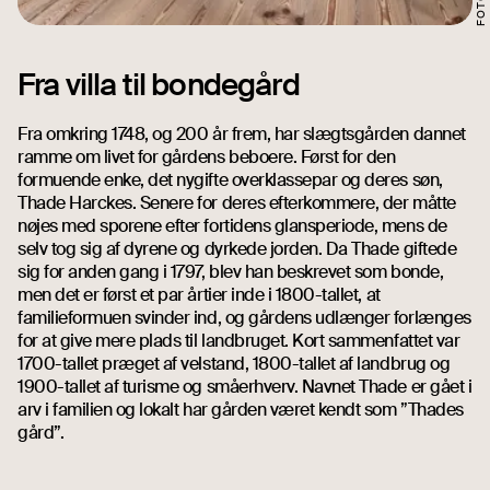
Fra villa til bondegård
Fra omkring 1748, og 200 år frem, har slægtsgården dannet
ramme om livet for gårdens beboere. Først for den
formuende enke, det nygifte overklassepar og deres søn,
Thade Harckes. Senere for deres efterkommere, der måtte
nøjes med sporene efter fortidens glansperiode, mens de
selv tog sig af dyrene og dyrkede jorden. Da Thade giftede
sig for anden gang i 1797, blev han beskrevet som bonde,
men det er først et par årtier inde i 1800-tallet, at
familieformuen svinder ind, og gårdens udlænger forlænges
for at give mere plads til landbruget. Kort sammenfattet var
1700-tallet præget af velstand, 1800-tallet af landbrug og
1900-tallet af turisme og småerhverv. Navnet Thade er gået i
arv i familien og lokalt har gården været kendt som ”Thades
gård”.